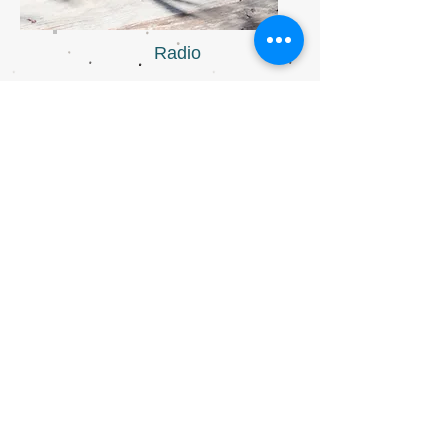
Radio
- © Aurèle Germain / Les Ateliers
du Soi- tous droits réservés -
​SIRET
853 606 432 00013
ASSURANCE ET RC PRO : AXA
MEDIATION : CNPM
Mentions Légales
Code de déontologie