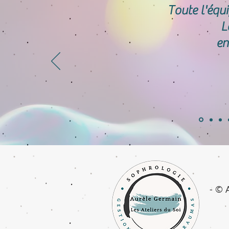
Toute l'équ
L
en
- © 