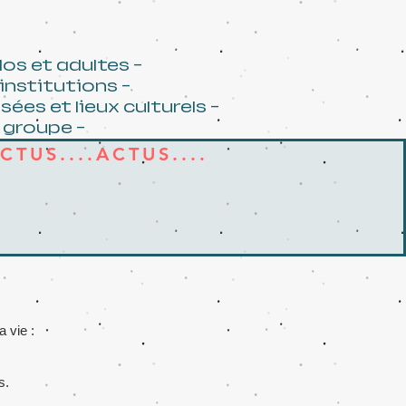
dos et adultes -
'institutions -
s et lieux culturels -
groupe -​
CTUS....ACTUS....
 vie :
s.