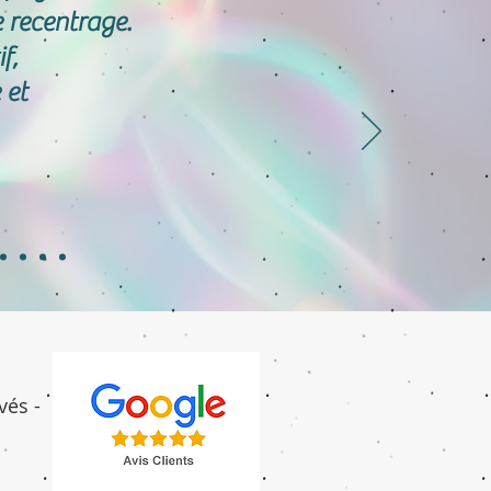
 recentrage.
f,
 et
vés -